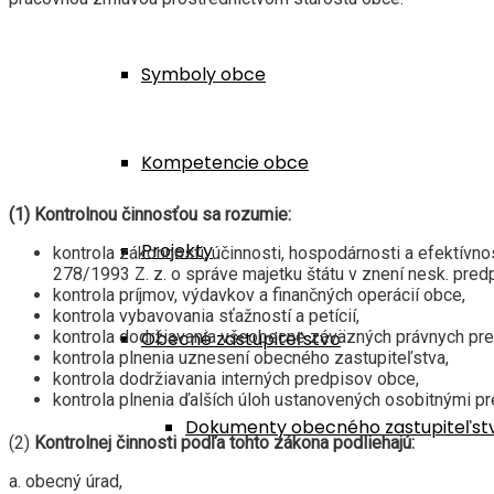
Symboly obce
Kompetencie obce
(1) Kontrolnou činnosťou sa rozumie:
Projekty
kontrola zákonnosti, účinnosti, hospodárnosti a efektívno
278/1993 Z. z. o správe majetku štátu v znení nesk. pred
kontrola príjmov, výdavkov a finančných operácií obce,
kontrola vybavovania sťažností a petícií,
kontrola dodržiavania všeobecne záväzných právnych pre
Obecné zastupiteľstvo
kontrola plnenia uznesení obecného zastupiteľstva,
kontrola dodržiavania interných predpisov obce,
kontrola plnenia ďalších úloh ustanovených osobitnými p
Dokumenty obecného zastupiteľst
(2)
Kontrolnej činnosti podľa tohto zákona podliehajú:
a. obecný úrad,