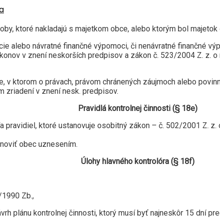
a
soby, ktoré nakladajú s majetkom obce, alebo ktorým bol majetok
ácie alebo návratné finančné výpomoci, či nenávratné finančné 
onov v znení neskorších predpisov a zákon č. 523/2004 Z. z. o 
e, v ktorom o právach, právom chránených záujmoch alebo povin
zriadení v znení nesk. predpisov.
Pravidlá kontrolnej činnosti (§ 18e)
ľa pravidiel, ktoré ustanovuje osobitný zákon – č. 502/2001 Z. z.
tanoviť obec uznesením.
Úlohy hlavného kontrolóra (§ 18f)
/1990 Zb.,
rh plánu kontrolnej činnosti, ktorý musí byť najneskôr 15 dní 