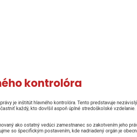
ého kontrolóra
y je inštitút hlavného kontrolóra. Tento predstavuje nezávislý
stniť každý, kto dovŕšil aspoň úplné stredoškolské vzdelanie. H
inovaný ako ostatný vedúci zamestnanec so zakotvením jeho práv
ujme so špecifickým postavením, kde nadriadený orgán je obecné