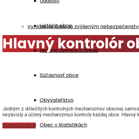
Udalosti
Home
Samospráva
Hlavný kontrolór obce
História obce
Vyhlásenie času so zvýšeným nebezpečenstvo
Hlavný kontrolór 
História zvonice a zvona
Súčasnosť obce
Obyvateľstvo
Jedným z dôležitých kontrolných mechanizmov obecnej samosprá
nezávislý a účinný mechanizmus kontroly každej obce. Hlavný k
Obec v štatistikách
Kontrolóri obce