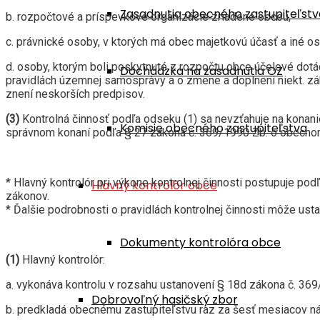
Zasadnutia obecného zastupiteľstv
b. rozpočtové a príspevkové organizácie zriadené obcou,
c. právnické osoby, v ktorých má obec majetkovú účasť a iné o
d. osoby, ktorým boli poskytnuté z rozpočtu obce účelové dot
Dochádzka na zasadnutia OZ
pravidlách územnej samosprávy a o zmene a doplnení niekt. zák
znení neskorších predpisov.
(3)
Kontrolná činnosť podľa odseku (1) sa nevzťahuje na konani
Komisie obecného zastupiteľstva
správnom konaní podľa § 27 zákona č. 369/1990 Zb. o obecnom 
* Hlavný kontrolór pri výkone kontrolnej činnosti postupuje pod
Hlavný kontrolór obce
zákonov.
* Ďalšie podrobnosti o pravidlách kontrolnej činnosti môže us
Dokumenty kontrolóra obce
(1)
Hlavný kontrolór:
a. vykonáva kontrolu v rozsahu ustanovení § 18d zákona č. 369
Dobrovoľný hasičský zbor
b. predkladá obecnému zastupiteľstvu raz za šesť mesiacov náv