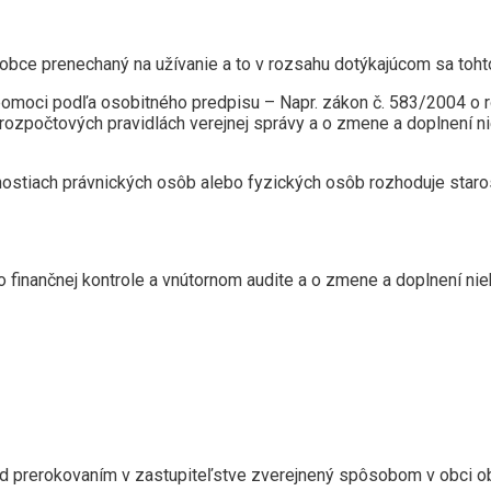
 obce prenechaný na užívanie a to v rozsahu dotýkajúcom sa toht
výpomoci podľa osobitného predpisu – Napr. zákon č. 583/2004 o
rozpočtových pravidlách verejnej správy a o zmene a doplnení ni
nostiach právnických osôb alebo fyzických osôb rozhoduje staro
 o finančnej kontrole a vnútornom audite a o zmene a doplnení ni
pred prerokovaním v zastupiteľstve zverejnený spôsobom v obci o