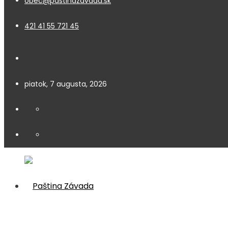
obec@pastinazavada.sk
421 41 55 721 45
piatok, 7 augusta, 2026