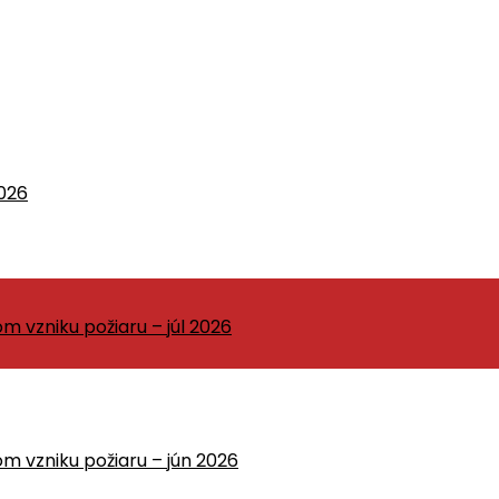
026
vzniku požiaru – júl 2026
 vzniku požiaru – jún 2026