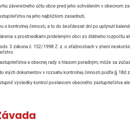
ávrhu záverečného účtu obce pred jeho schválením v obecnom zas
tupiteľstvu na jeho najbližšom zasadnutí,
o kontrolnej činnosti, a to do šesťdesiat dní po uplynutí kalend
árenia s prostriedkami pridelenými obci zo štátneho rozpočtu al
 ods. 3 zákona č. 152/1998 Z. z. o sťažnostiach v znení neskorší
eľstvo.
astupiteľstva a obecnej rady s hlasom poradným; môže sa zúčas
j do iných dokumentov v rozsahu kontrolnej činnosti podľa § 18d
stupniť výsledky kontrol poslancom obecného zastupiteľstva ale
 Závada