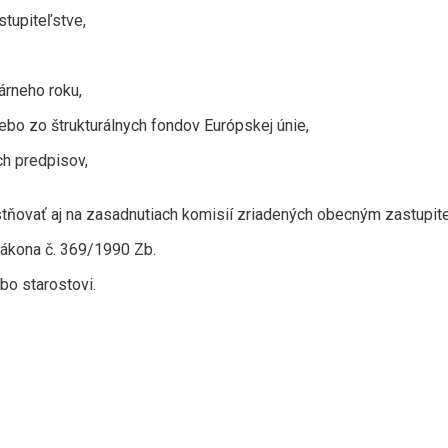
tupiteľstve,
árneho roku,
ebo zo štrukturálnych fondov Európskej únie,
ch predpisov,
tňovať aj na zasadnutiach komisií zriadených obecným zastupit
 zákona č. 369/1990 Zb.
bo starostovi.