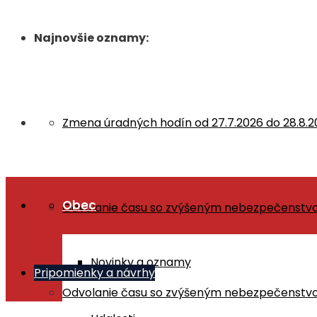
Najnovšie oznamy:
Zmena úradných hodín od 27.7.2026 do 28.8.2
Obec
Odvolanie času so zvýšeným nebezpečenstvom 
Novinky a oznamy
Pripomienky a návrhy
Odvolanie času so zvýšeným nebezpečenstvom