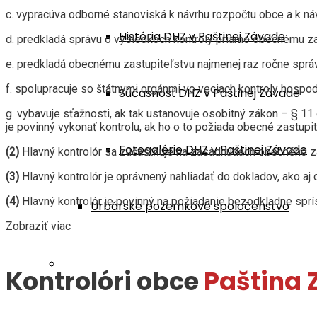
c. vypracúva odborné stanoviská k návrhu rozpočtu obce a k n
História DHZ v Paštinej Závade
d. predkladá správu o výsledkoch kontroly priamo obecnému zas
e. predkladá obecnému zastupiteľstvu najmenej raz ročne správu 
f. spolupracuje so štátnymi orgánmi vo veciach kontroly hospod
Súčasnosť DHZ v Paštinej Závade
g. vybavuje sťažnosti, ak tak ustanovuje osobitný zákon – § 11
je povinný vykonať kontrolu, ak ho o to požiada obecné zastupit
Fotogalérie DHZ v Paštinej Závade
(2)
Hlavný kontrolór sa zúčastňuje na zasadnutiach obecného z
(3)
Hlavný kontrolór je oprávnený nahliadať do dokladov, ako a
(4)
Hlavný kontrolór je povinný na požiadanie bezodkladne sprí
Urbárske pozemkové spoločenstvo
Zobraziť viac
UPS
Kontrolóri obce
Paština