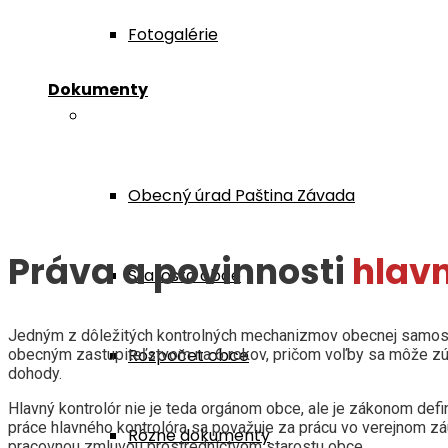
Fotogalérie
Dokumenty
Samospráva
Obecný úrad Paština Závada
Práva a povinnosti
hlavn
Starosta obce
Jedným z dôležitých kontrolných mechanizmov obecnej samospráv
Rozpočet obce
obecným zastupiteľstvom na 6 rokov, pričom voľby sa môže zúča
dohody.
Hlavný kontrolór nie je teda orgánom obce, ale je zákonom def
práce hlavného kontrolóra sa považuje za prácu vo verejnom zá
Rôzne dokumenty
pracovnou zmluvou prostredníctvom starostu obce.